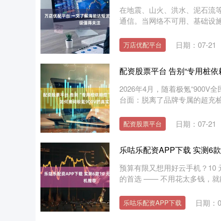
在地震、山火、洪水、泥石流
通信。当网络不可用、基础设施
日期：07-21
万店优配平台
配资股票平台 告别“专用桩依
2026年4月，随着极氪“90
台面：脱离了品牌专属的超充桩，9
日期：07-21
配资股票平台
乐咕乐配资APP下载 实测6
预算有限又想用好云手机？10
的首选 —— 不用花太多钱，就
日期：07
乐咕乐配资APP下载