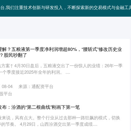
股平台,我们注重技术创新与研发投入，不断探索新的交易模式与金融
理解？五粮液第一季度净利润增超80%，“腰斩式”修改历史业
了？股民吵翻了
方案↑ 4月30日盘后，五粮液交出了一份惊人的业绩：26年一季
个季度接近2025年全年的利润。 ....
08-04
来源：通配资平台
股平台
发布：汾酒的“第二根曲线”刚画下第一笔
企业来说，风有点大。整个行业从过去那种一路狂飙的模式，切换
节奏。 4月29日，山西汾酒交出第一季度成绩....