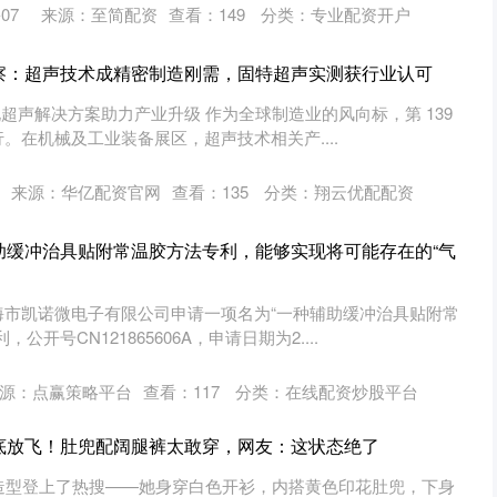
07
来源：至简配资
查看：
149
分类：
专业配资开户
察：超声技术成精密制造刚需，固特超声实测获行业认可
化超声解决方案助力产业升级 作为全球制造业的风向标，第 139
。在机械及工业装备展区，超声技术相关产....
来源：华亿配资官网
查看：
135
分类：
翔云优配配资
助缓冲治具贴附常温胶方法专利，能够实现将可能存在的“气
海市凯诺微电子有限公司申请一项名为“一种辅助缓冲治具贴附常
开号CN121865606A，申请日期为2....
源：点赢策略平台
查看：
117
分类：
在线配资炒股平台
底放飞！肚兜配阔腿裤太敢穿，网友：这状态绝了
造型登上了热搜——她身穿白色开衫，内搭黄色印花肚兜，下身