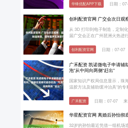
日期：07-
华锋优配APP下载
创利配资官网 广交会次日观
从 3D 打印到电子制造，定制
届广交会正在广州琶洲火热进行
日期：07-07
创利配资官网
广禾配资 凯诺微电子申请辅
泡”从中间向两侧“赶出”
国家知识产权局信息显示，珠
温胶方法及辅助缓冲治具”的专利，公
日期：07-07
来
广禾配资
华星配资官网 离婚后孙怡彻
32岁的孙怡最近凭借一组机场