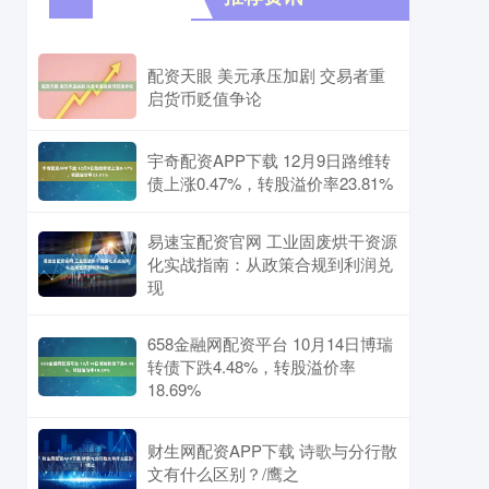
配资天眼 美元承压加剧 交易者重
启货币贬值争论
宇奇配资APP下载 12月9日路维转
债上涨0.47%，转股溢价率23.81%
易速宝配资官网 工业固废烘干资源
化实战指南：从政策合规到利润兑
现
658金融网配资平台 10月14日博瑞
转债下跌4.48%，转股溢价率
18.69%
财生网配资APP下载 诗歌与分行散
文有什么区别？/鹰之