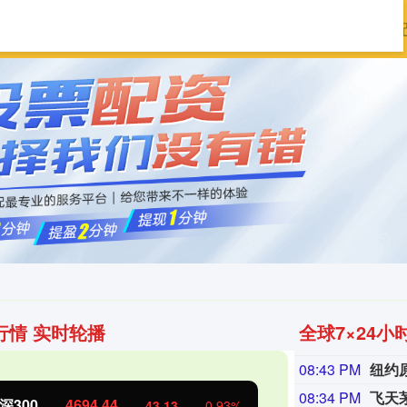
优配配资
专业配资开户
配资服务
在线
行情 实时轮播
全球7×24小
08:43 PM
纽约
08:34 PM
证50
1134.24
创业板指
11.37
1.01%