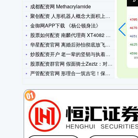
成都配资网 Methacrylamide
聚创配资 人形机器人概念大面积上涨 后市能否持续走强？丨市场
金御网APP下载 《杨公顿身法》
股票如何配资 南麟代理商 XT4082 是一款高精度、低功耗
华星配资官网 离婚后孙怡彻底放飞！肚兜配阔腿裤太敢穿，网友：
炒股配资开户 老一辈的坚韧与执着！湖南66岁老农坐火车卖菜十
股票配资群官网 假面骑士Zeztz：对比剧中的三大特殊战士，
严管配资官网 形理合一筑吉宅！保定风水师白志永，以装修风水设