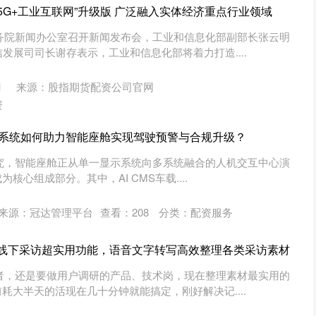
5G+工业互联网”升级版 广泛融入实体经济重点行业领域
，国务院新闻办公室召开新闻发布会，工业和信息化部副部长张云明
发展司司长谢存表示，工业和信息化部将着力打造....
1
来源：股指期货配资公司官网
资
监控系统如何助力智能座舱实现驾驶预警与合规升级？
机构研究，智能座舱正从单一显示系统向多系统融合的人机交互中心演
核心组成部分。其中，AI CMS车载....
来源：冠达管理平台
查看：
208
分类：
配资服务
记者线下采访超实用功能，语音文字转写高效整理各类采访素材
记者，还是要做用户调研的产品、技术岗，现在整理素材最实用的
耗大半天的活现在几十分钟就能搞定，刚好解决记....