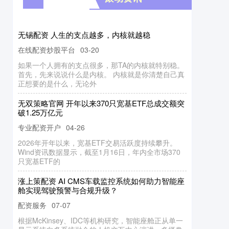
无锡配资 人生的支点越多，内核就越稳
在线配资炒股平台
03-20
如果一个人拥有的支点很多，那TA的内核就特别稳。
首先，先来说说什么是内核。 内核就是你清楚自己真
正想要的是什么，无论外
无双策略官网 开年以来370只宽基ETF总成交额突
破1.25万亿元
专业配资开户
04-26
2026年开年以来，宽基ETF交易活跃度持续攀升。
Wind资讯数据显示，截至1月16日，年内全市场370
只宽基ETF的
涨上策配资 AI CMS车载监控系统如何助力智能座
舱实现驾驶预警与合规升级？
配资服务
07-07
根据McKinsey、IDC等机构研究，智能座舱正从单一