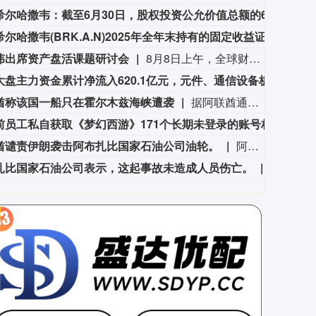
伯克希尔哈撒韦：截至6月30日，股权投资公允价值总额的66%集中在美国运通、苹果、美国银行、Alphabet及可口可乐这五家公司。
伯克希
伯克希尔哈撒韦(BRK.A.N)2025年全年末持有的固定收益证券投资公允价值达170.34亿美元，其中，对美债、外国债券、企业债券的投资公允价值分别为30.02亿美元，126.68亿美元，13.64亿美元。
伯克希
伟出席资产盘活课题研讨会
8月8日上午，全球财富管理论坛在京召开“地方国有存量资产盘活进展、难点与策略”课题研讨会，楼继伟出席会议并做总结发言。楼继伟在发言中表示，盘活国有资产既是近期的当务之急，也是一项长期性的战略任务。当前我国GDP平减指数阶段性承压走低，财政维持紧平衡格局的压力持续攀升；我国税收结构以间接税为主体，税收收入增速显著弱于名义GDP增速，财政内生增收动能受限。叠加土地财政收入大幅收缩，地方隐性债务化解、长期限国债常态化发行带来的利息支出刚性上涨，收支两端压力持续凸显。综合多重现实约束来看，国有存量资产盘活并非短期应急手段，而是一项需要常态化、长效化推进的重点工作。（全球财富管理论坛）
本周大盘主力资金累计净流入620.1亿元，元件、通信设备板块净流入居前，个股工业富联、天孚通信净流入最多。
本周
酋称该国一船只在霍尔木兹海峡遭袭
据阿联酋通讯社8月8日报道，阿布扎比国家石油公司证实，该公司一艘船只当天凌晨在通过霍尔木兹海峡时遭导弹袭击。阿布扎比国家石油公司说，袭击未造成人员受伤，目前局面可控。该公司并未提供遭袭船只具体类型、导弹来源以及船只受损情况等更多细节。（新华社）
网易前员工私自获取《梦幻西游》171个长期未登录的账号权限，4年获利173万元，获刑3年
8月
酋谴责伊朗袭击阿布扎比国家石油公司油轮。
阿联酋谴责伊朗袭击阿布扎比国家石油公司油轮。
扎比国家石油公司表示，这起事故未造成人员伤亡。
阿布扎比