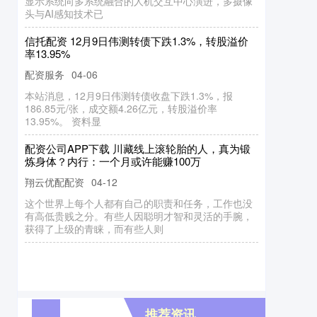
显示系统向多系统融合的人机交互中心演进，多摄像
头与AI感知技术已
信托配资 12月9日伟测转债下跌1.3%，转股溢价
率13.95%
配资服务
04-06
本站消息，12月9日伟测转债收盘下跌1.3%，报
186.85元/张，成交额4.26亿元，转股溢价率
13.95%。 资料显
配资公司APP下载 川藏线上滚轮胎的人，真为锻
炼身体？内行：一个月或许能赚100万
翔云优配配资
04-12
这个世界上每个人都有自己的职责和任务，工作也没
有高低贵贱之分。有些人因聪明才智和灵活的手腕，
获得了上级的青睐，而有些人则
推荐资讯