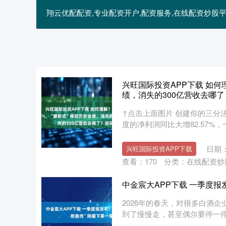
翔云优配配资,专业配资开户,配资服务,在线配资炒
兴旺国际投资APP下载 如何
绩，消失的300亿营收去哪
↑点击上面图片 创建你的三分法
度的净利润同比大增82.57%，一
日期：
兴旺国际投资APP下载
查看：
170
分类：
在线配资炒
中金宸大APP下载 一季度报
2026年的春天，对很多白酒
到了慢慢走，甚至偶尔要停一停的