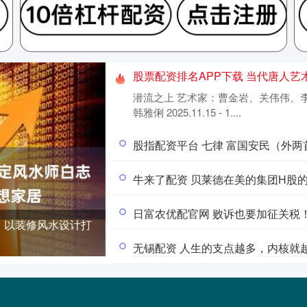
股票配资排名APP下载 当代唐人艺术中
潜流之上 艺术家：曹金岩、关伟伟、
韩雅俐 2025.11.15 - 1....
股指配资平台 七律 富国安民（外两
牛来了配资 贝莱德在美的集团H股的持股
日富农优配官网 败诉也要加征关税！
，以装修风水设计打
无锡配资 人生的支点越多，内核就