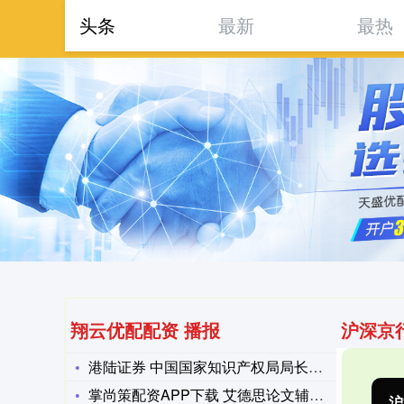
头条
最新
最热
首页
翔云
翔云优配配资 播报
沪深京
港陆证券 中国国家知识产权局局长申长雨在京会见韩国知识产权部
掌尚策配资APP下载 艾德思论文辅导机构荣获高新技术企业权威
沪深300
4694.44
北
43.13
0.93%