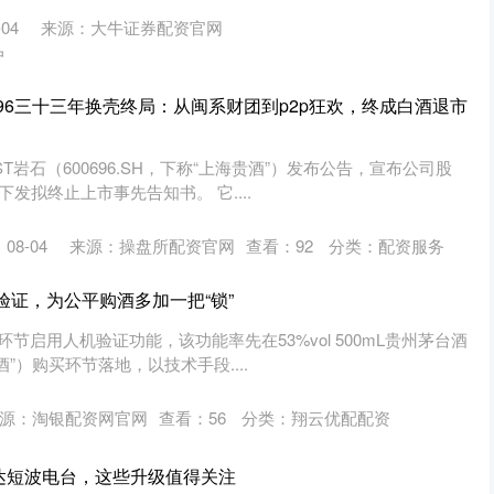
04
来源：大牛证券配资官网
户
0696三十三年换壳终局：从闽系财团到p2p狂欢，终成白酒退市
ST岩石（600696.SH，下称“上海贵酒”）发布公告，宣布公司股
发拟终止上市事先告知书。 它....
08-04
来源：操盘所配资官网
查看：
92
分类：
配资服务
验证，为公平购酒多加一把“锁”
买环节启用人机验证功能，该功能率先在53%vol 500mL贵州茅台酒
”）购买环节落地，以技术手段....
源：淘银配资网官网
查看：
56
分类：
翔云优配配资
达短波电台，这些升级值得关注