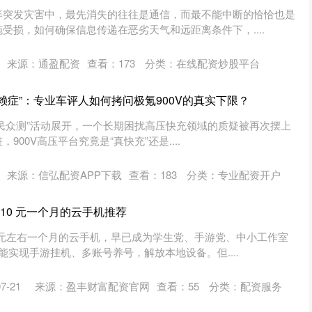
等突发灾害中，最先消失的往往是通信，而最不能中断的恰恰也是
受损，如何确保信息传递在恶劣天气和远距离条件下，....
来源：通盈配资
查看：
173
分类：
在线配资炒股平台
赖症”：专业车评人如何拷问极氪900V的真实下限？
0V全民众测”活动展开，一个长期困扰高压快充领域的质疑被再次摆上
00V高压平台究竟是“真快充”还是....
来源：信弘配资APP下载
查看：
183
分类：
专业配资开户
款10 元一个月的云手机推荐
 元左右一个月的云手机，早已成为学生党、手游党、中小工作室
能实现手游挂机、多账号养号，解放本地设备。但....
-21
来源：盈丰财富配资官网
查看：
55
分类：
配资服务