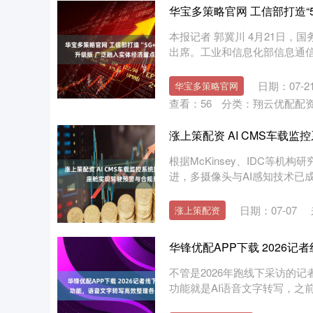
华宝多策略官网 工信部打造“
本报记者 郭冀川 4月21日
出席。工业和信息化部信息通信
日期：07-2
华宝多策略官网
查看：
56
分类：
翔云优配配
涨上策配资 AI CMS车载
根据McKinsey、IDC等
进，多摄像头与AI感知技术已成为
日期：07-07
涨上策配资
华锋优配APP下载 2026
不管是2026年跑线下采访的
功能就是AI语音文字转写，之前