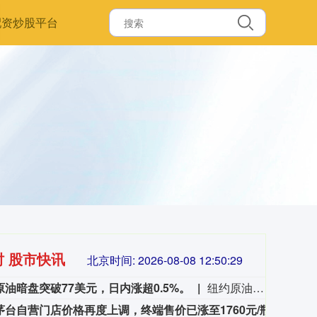
配资炒股平台
时 股市快讯
北京时间:
2026-08-08 12:50:30
原油暗盘突破77美元，日内涨超0.5%。
纽约原油暗盘突破77美元，日内涨超0.5%。
飞天茅台自营门店价格再度上调，终端售价已涨至1760元/瓶
有消
3563.12
基金指数
72
47.56
1.35%