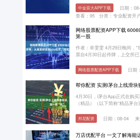
日期：08-
中金宸大APP下载
查看：
95
分类：
专业配资开
网络股票配资APP下载 60
第一股
作者：幸雯雯 4月29日晚间，*
票自4月30日起停牌，上交所已下
日期：
网络股票配资APP下载
帮你配资 实测i茅台上线滑块
4月30日，i茅台App正式在购
（精品）（以下简称“精品茅台酒
日期：08-04
来
邦尼配资
万店优配平台 一文了解海能