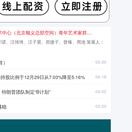
心（北京顺义总部空间）青年艺术家群展“潜流之上”
李珺、汪琦琦、汪子晨、郑捷子、曾臻、周池 策展人：
首）
03-20
比例于12月29日从7.03%降至5.16%
04-18
特朗普团队制定“B计划”
04-02
越稳
03-20